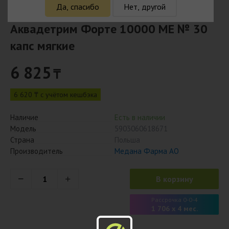
Да, спасибо
Нет, другой
Аквадетрим Форте 10000 МЕ № 30
капс мягкие
6 825
₸
6 620 ₸ с учётом кешбэка
Наличие
Есть в наличии
Модель
5903060618671
Страна
Польша
Производитель
Медана Фарма АО
В корзину
Рассрочка 0-0-4
1 706 x 4 мес.