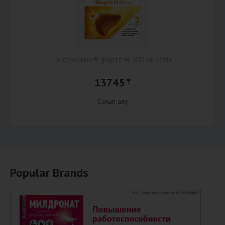
Эссенциале® форте Н, 300 мг №90
13745
₸
Сатып алу
Popular Brands