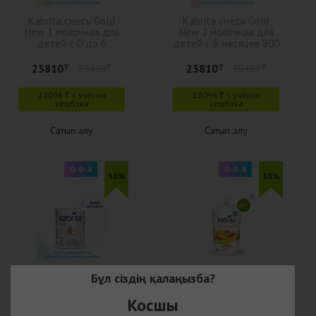
Kabrita смесь Gold
Kabrita смесь Gold
New 1 молочная для
New 2 молочная для
детей с 0 до 6
детей с 6 месяцев 800
месяцев 800 г
г
23810
23810
₸
38400
₸
₸
38400
₸
23096 ₸ с учётом
23096 ₸ с учётом
кешбэка
кешбэка
Сатып алу
Сатып алу
0-0-4
0-0-4
38%
38%
Kabrita Сухой
Kabrita пюре
Бұл сіздің қалаңызба?
молочный напиток для
фруктовое с козьими
комфортного
сливками "Манго" 6+
Косшы
пищеварения Kabrita 4
100 г