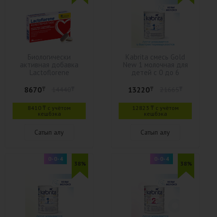
Биологически
Kabrita смесь Gold
активная добавка
New 1 молочная для
Lactoflorene
детей с 0 до 6
Холестерол табл
месяцев 400 г
8670
13220
₸
14440
₸
₸
21665
₸
8410 ₸ с учётом
12823 ₸ с учётом
кешбэка
кешбэка
Сатып алу
Сатып алу
0-0-4
0-0-4
38%
38%