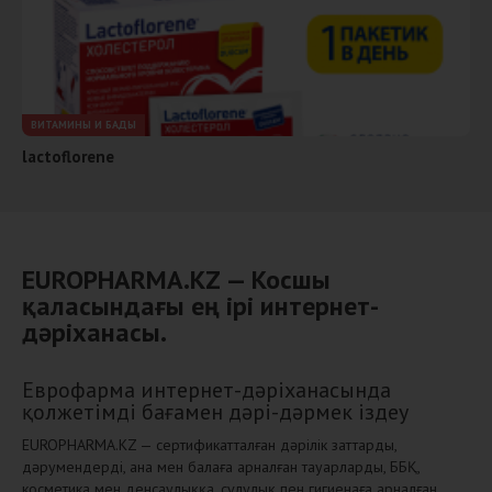
ВИТАМИНЫ И БАДЫ
lactoflorene
EUROPHARMA.KZ — Косшы
қаласындағы ең ірі интернет-
дәріханасы.
Еврофарма интернет-дәріханасында
қолжетімді бағамен дәрі-дәрмек іздеу
EUROPHARMA.KZ — сертификатталған дәрілік заттарды,
дәрумендерді, ана мен балаға арналған тауарларды, ББҚ,
косметика мен денсаулыққа, сұлулық пен гигиенаға арналған