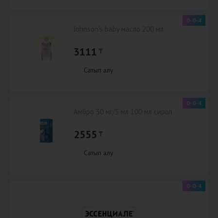
0-0-4
Johnson's baby масло 200 мл
3111
₸
Сатып алу
0-0-4
Амбро 30 мг/5 мл 100 мл сироп
2555
₸
Сатып алу
-4
0-0-4