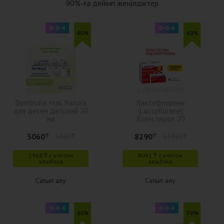
90%-ға дейінгі жеңілдіктер
0-0-4
0-0-4
40%
40%
Dentinale гель Natura
Лактофлорене
для десен детский 20
(Lactoflorene)
мл
Холестерол 20
пакетиков
3060
8290
₸
5100
₸
₸
13810
₸
2968 ₸ с учётом
8041 ₸ с учётом
кешбэка
кешбэка
Сатып алу
Сатып алу
0-0-4
0-0-4
40%
39%