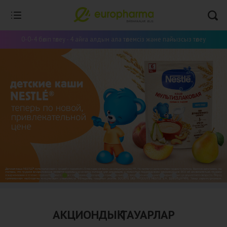
0-0-4 бөліп төлеу - 4 айға алдын ала төлемсіз және пайызсыз төлеу
АКЦИОНДЫҚ ТАУАРЛАР