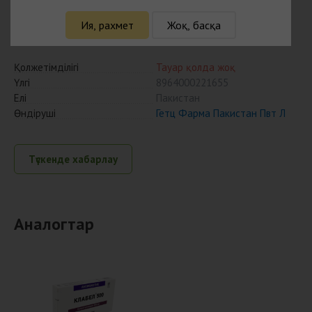
Кларигет 500 мг № 10 табл п/плён
Ия, рахмет
Жоқ, басқа
оболоч
Қолжетімділігі
Тауар қолда жоқ
Үлгі
8964000221655
Елі
Пакистан
Өндіруші
Гетц Фарма Пакистан Пвт Л
Түскенде хабарлау
Аналогтар