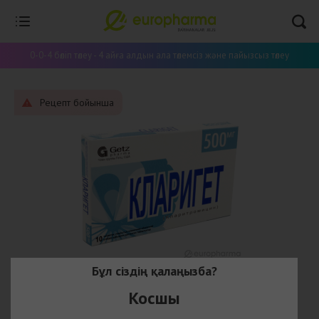
0-0-4 бөліп төлеу - 4 айға алдын ала төлемсіз және пайызсыз төлеу
Рецепт бойынша
Бұл сіздің қалаңызба?
Косшы