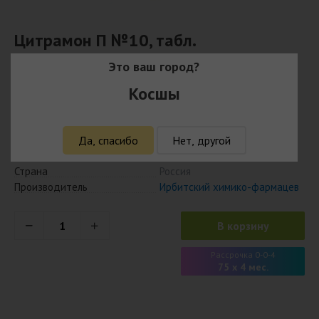
Цитрамон П №10, табл.
Это ваш город?
298
₸
Косшы
289 ₸ с учётом кешбэка
Да, спасибо
Нет, другой
Наличие
Есть в наличии
Модель
4603276013765
Страна
Россия
Производитель
Ирбитский химико-фармацев
В корзину
Рассрочка 0-0-4
75 x 4 мес.