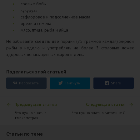
соевые бобы
кукуруза
сафлоровое и подсолнечное масла
орехи и семена
мясо, птица, рыба и яйца
Не забывайте съедать две порции (75 граммов каждая) жирной
рыбы в неделю и употреблять не более 3 столовых ложек
здоровых ненасыщенных жиров в день.
Поделиться этой статьей
Рассказать
Твитнуть
Share
Предыдущая статья
Следующая статья
​Что нужно знать о
Что нужно знать о витамине C
глюкометрах
Статьи по теме