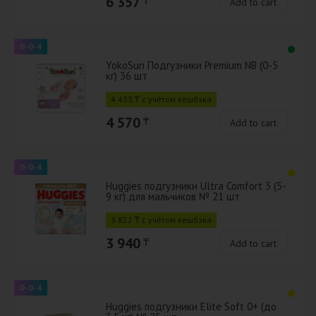
6 357
₸
Add to cart
0-0-4
YokoSun Подгузники Premium NB (0-5
кг) 36 шт
4 433 ₸ с учётом кешбэка
4 570
₸
Add to cart
0-0-4
Huggies подгузники Ultra Comfort 3 (5-
9 кг) для мальчиков № 21 шт
3 822 ₸ с учётом кешбэка
3 940
₸
Add to cart
0-0-4
Huggies подгузники Elite Soft 0+ (до