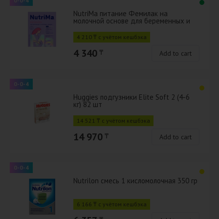
0-0-4
NutriMa питание Фемилак на
молочной основе для беременных и
кормящих матерей 350 г
4 210 ₸ с учётом кешбэка
4 340
₸
Add to cart
0-0-4
Huggies подгузники Elite Soft 2 (4-6
кг) 82 шт
14 521 ₸ с учётом кешбэка
14 970
₸
Add to cart
0-0-4
Nutrilon смесь 1 кисломолочная 350 гр
6 166 ₸ с учётом кешбэка