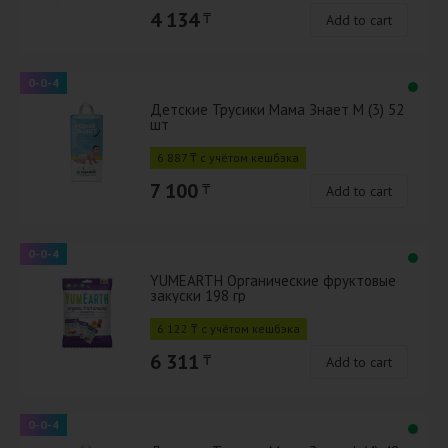
4 134
₸
Add to cart
0-0-4
Детские Трусики Мама Знает M (3) 52
шт
6 887 ₸ с учётом кешбэка
7 100
₸
Add to cart
0-0-4
YUMEARTH Органические фруктовые
закуски 198 гр
6 122 ₸ с учётом кешбэка
6 311
₸
Add to cart
0-0-4