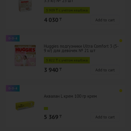
3.5 кг) № 25 шт
3 909 ₸ с учётом кешбэка
4 030
₸
Add to cart
0-0-4
Huggies подгузники Ultra Comfort 3 (5-
9 кг) для девочек № 21 шт
3 822 ₸ с учётом кешбэка
3 940
₸
Add to cart
0-0-4
Аквалан L крем 100 гр крем
5 369
₸
Add to cart