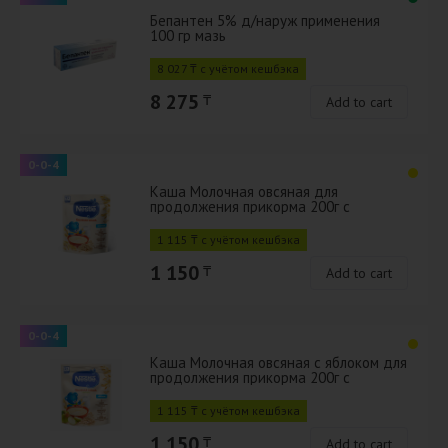
Бепантен 5% д/наруж применения
100 гр мазь
8 027 ₸ с учётом кешбэка
8 275
₸
Add to cart
0-0-4
Каша Молочная овсяная для
продолжения прикорма 200г с
бифидобактериями BL
1 115 ₸ с учётом кешбэка
1 150
₸
Add to cart
0-0-4
Каша Молочная овсяная с яблоком для
продолжения прикорма 200г с
бифидобактериями BL
1 115 ₸ с учётом кешбэка
1 150
₸
Add to cart