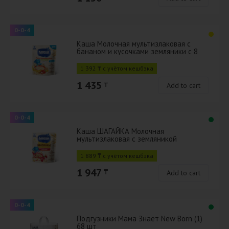
0-0-4
Каша Молочная мультизлаковая с
бананом и кусочками земляники с 8
мес 200г с бифидобактериями BL
1 392 ₸ с учётом кешбэка
1 435
₸
Add to cart
0-0-4
Каша ШАГАЙКА Молочная
мультизлаковая с земляникой
садовой, яблоком, малиной с 12 мес
190г с бифидоба
1 889 ₸ с учётом кешбэка
1 947
₸
Add to cart
0-0-4
Подгузники Мама Знает New Born (1)
68 шт