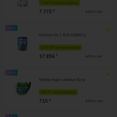
7 542 ₸ с учётом кешбэка
7 775
₸
Add to cart
0-0-4
Nutrilon HA 1, RUS 6X800 гр
17 320 ₸ с учётом кешбэка
17 856
₸
Add to cart
0-0-4
Гербер пюре кабачки 80 гр
694 ₸ с учётом кешбэка
715
₸
Add to cart