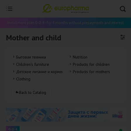
Installment plan 0-0-4 - for 4 months without prepayments and interest
Mother and child
Бытовая техника
Nutrition
Children’s furniture
Products for children
Детское питание и кормление
Products for mothers
Clothing
Back to Catalog
0-0-4